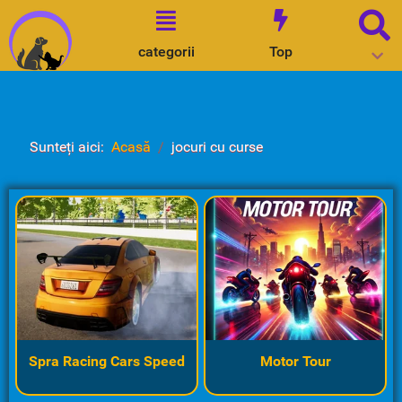
categorii
Top
Sunteți aici:
Acasă
jocuri cu curse
Spra Racing Cars Speed
Motor Tour