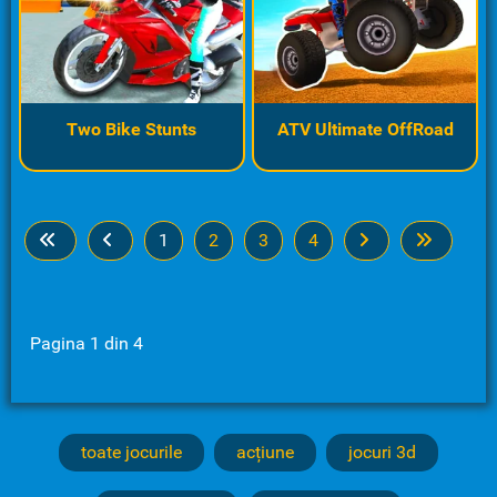
Two Bike Stunts
ATV Ultimate OffRoad
1
2
3
4
Pagina 1 din 4
toate jocurile
acțiune
jocuri 3d