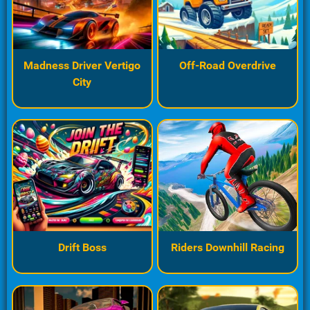
Madness Driver Vertigo
Off-Road Overdrive
City
Drift Boss
Riders Downhill Racing