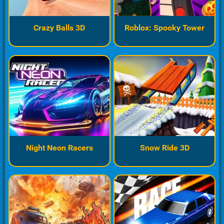
Crazy Balls 3D
Roblox: Spooky Tower
Night Neon Racers
Snow Ride 3D