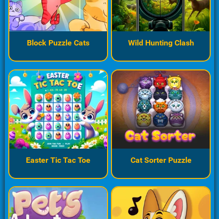
Block Puzzle Cats
Wild Hunting Clash
Easter Tic Tac Toe
Cat Sorter Puzzle