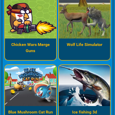
Chicken Wars Merge
Wolf Life Simulator
Guns
Blue Mushroom Cat Run
Ice fishing 3d