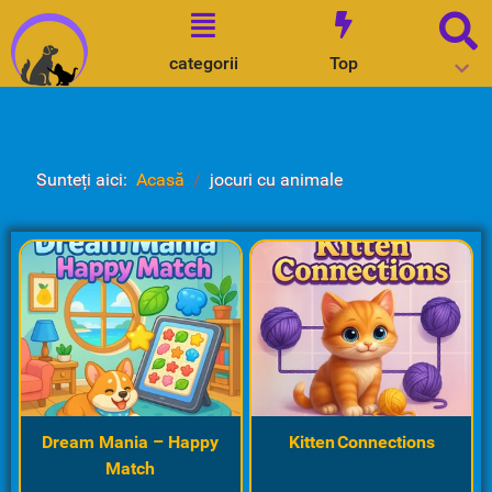
categorii
Top
Sunteți aici:
Acasă
jocuri cu animale
Dream Mania – Happy
Kitten Connections
Match