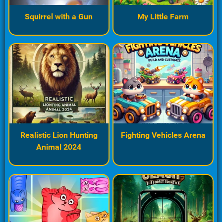
Squirrel with a Gun
My Little Farm
Realistic Lion Hunting
Fighting Vehicles Arena
Animal 2024