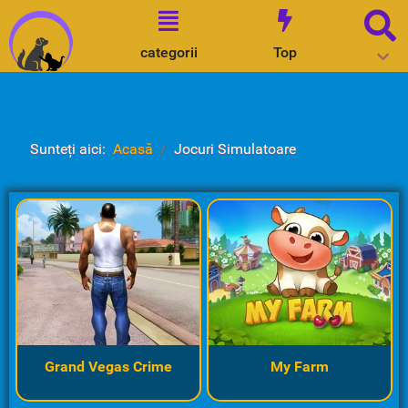
categorii
Top
Sunteți aici:
Acasă
Jocuri Simulatoare
Grand Vegas Crime
My Farm