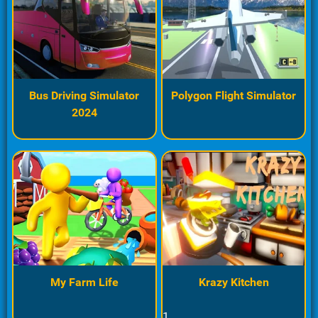
Bus Driving Simulator
Polygon Flight Simulator
2024
My Farm Life
Krazy Kitchen
1