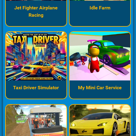
Jet Fighter Airplane
Idle Farm
Racing
Taxi Driver Simulator
My Mini Car Service